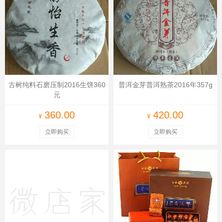
古树纯料石磨压制2016生饼360
普洱金芽普洱熟茶2016年357g
元
360.00
420.00
¥
¥
立即购买
立即购买