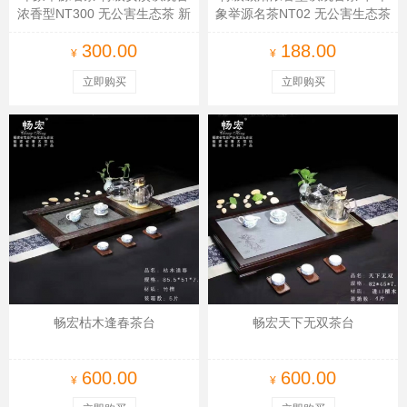
浓香型NT300 无公害生态茶 新
象举源名茶NT02 无公害生态茶
茶300元500克
300.00
188.00
¥
¥
立即购买
立即购买
畅宏枯木逢春茶台
畅宏天下无双茶台
600.00
600.00
¥
¥