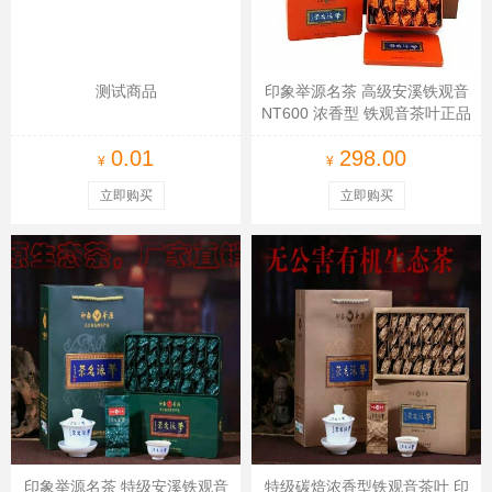
测试商品
印象举源名茶 高级安溪铁观音
NT600 浓香型 铁观音茶叶正品
298元250克
0.01
298.00
¥
¥
立即购买
立即购买
印象举源名茶 特级安溪铁观音
特级碳焙浓香型铁观音茶叶 印