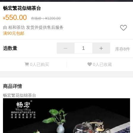
畅宏繁花似锦茶台
550.00
¥
市场价：
¥
1200.00
由 栢和茶坊 发货并提供售后服务
满90元包邮
−
+
选数量
库存
8
件
0人已购买
0人已收藏
商品详情
畅宏繁花似锦茶台