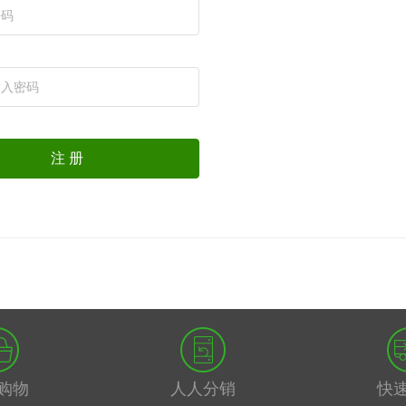
注 册
购物
人人分销
快